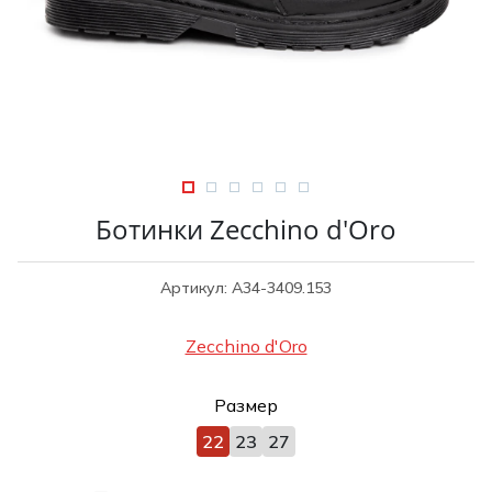
Туники
Рубашки / Блузк
Туфли
Туники
Шорты
Спортивная о
Спортивная о
Футболки / Пол
Топы / Майки
Трикотаж
Трикотаж
Юбка
Ботинки Zecchino d'Oro
Шорты
Футболки / Топ
Артикул: A34-3409.153
Юбки
Шорты
Zecchino d'Oro
Размер
22
23
27