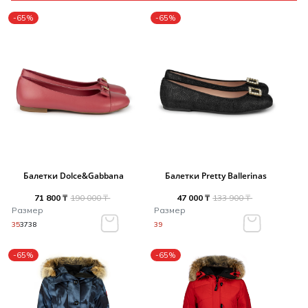
-65%
-65%
Балетки Dolce&Gabbana
Балетки Pretty Ballerinas
71 800 ₸
190 000 ₸
47 000 ₸
133 900 ₸
Размер
Размер
35
37
38
39
-65%
-65%