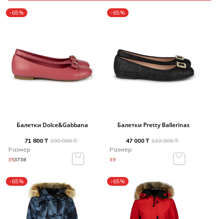
-65%
-65%
Балетки Dolce&Gabbana
Балетки Pretty Ballerinas
71 800 ₸
190 000 ₸
47 000 ₸
133 900 ₸
Размер
Размер
35
37
38
39
-65%
-65%