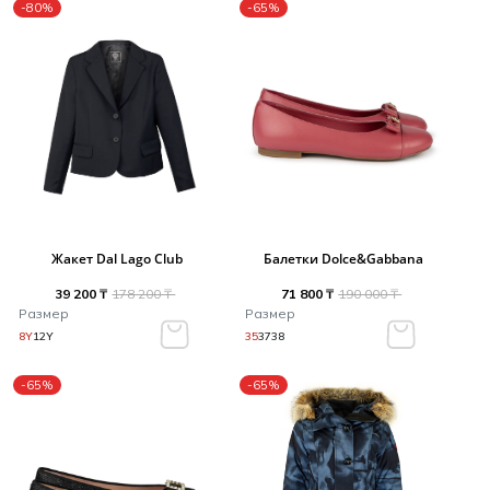
-80%
-65%
Жакет Dal Lago Club
Балетки Dolce&Gabbana
39 200 ₸
178 200 ₸
71 800 ₸
190 000 ₸
Размер
Размер
8Y
12Y
35
37
38
-65%
-65%