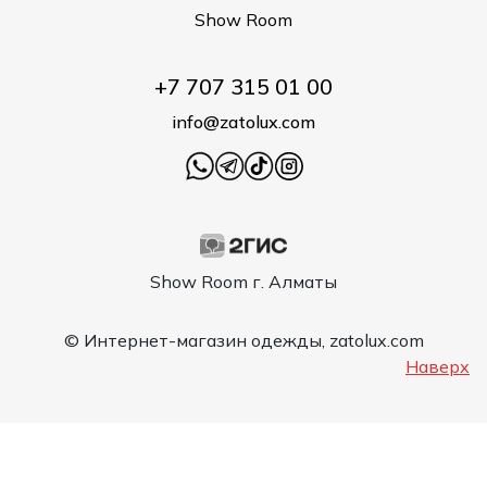
Туники
Рубашки / Блузк
Show Room
Туфли
Туники
Шорты
Спортивная о
+7 707 315 01 00
Спортивная о
Футболки / Пол
info@zatolux.com
Топы / Майки
Трикотаж
Трикотаж
Юбка
Шорты
Футболки / Топ
Show Room г. Алматы
Юбки
Шорты
© Интернет-магазин одежды, zatolux.com
Наверх