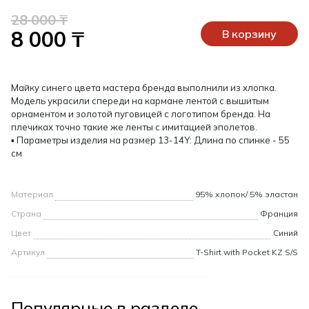
28 000 ₸
8 000 ₸
В корзину
Майку синего цвета мастера бренда выполнили из хлопка.
Модель украсили спереди на кармане лентой с вышитым
орнаментом и золотой пуговицей с логотипом бренда. На
плечиках точно такие же ленты с имитацией эполетов.
▪ Параметры изделия на размер 13-14Y: Длина по спинке - 55
см
Материал
95% хлопок/ 5% эластан
Страна
Франция
Цвет
Синий
Артикул
T-Shirt with Pocket KZ S/S
Популярные в разделе