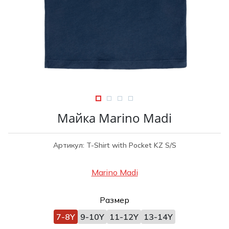
Туники
Рубашки / Блузк
Туфли
Туники
Шорты
Спортивная о
Спортивная о
Футболки / Пол
Топы / Майки
Трикотаж
Трикотаж
Юбка
Шорты
Майка Marino Madi
Футболки / Топ
Юбки
Артикул: T-Shirt with Pocket KZ S/S
Шорты
Marino Madi
Размер
7-8Y
9-10Y
11-12Y
13-14Y