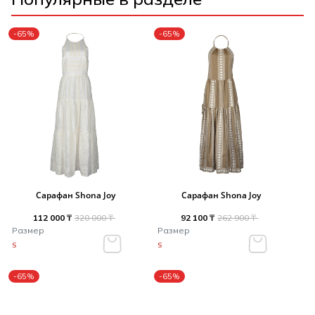
-65%
-65%
Сарафан Shona Joy
Сарафан Shona Joy
112 000 ₸
320 000 ₸
92 100 ₸
262 900 ₸
Размер
Размер
S
S
-65%
-65%