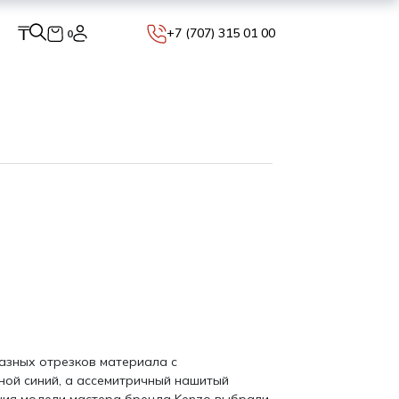
₸
+7 (707) 315 01 00
0
азных отрезков материала с
ной синий, а ассемитричный нашитый