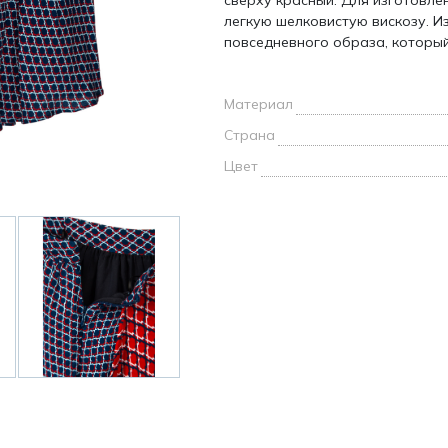
сверху красный. Для изготовл
и /
легкую шелковистую вискозу. И
повседневного образа, которы
дежда
дежда
о
Материал
Страна
Цвет
ы