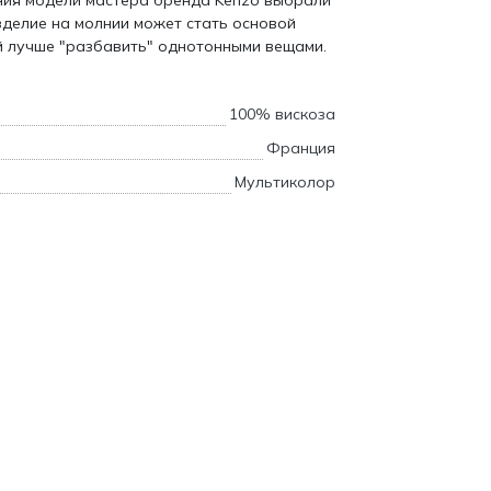
ения модели мастера бренда Kenzo выбрали
зделие на молнии может стать основой
й лучше "разбавить" однотонными вещами.
100% вискоза
Франция
Мультиколор