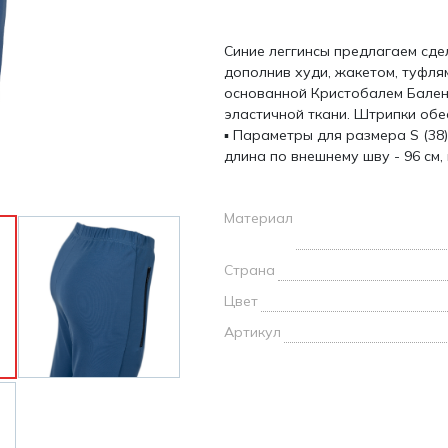
и /
Синие леггинсы предлагаем сде
дежда
дополнив худи, жакетом, туфля
дежда
основанной Кристобалем Бален
о
эластичной ткани. Штрипки об
▪ Параметры для размера S (38)
длина по внешнему шву - 96 см,
Материал
ы
Страна
Цвет
Артикул