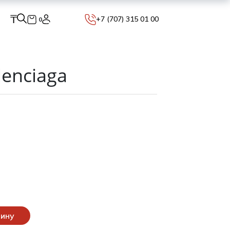
₸
+7 (707) 315 01 00
0
lenciaga
зину