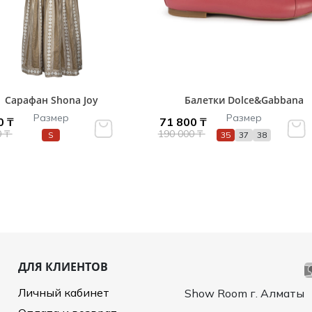
Сарафан Shona Joy
Балетки Dolce&Gabbana
Размер
Размер
0 ₸
71 800 ₸
0 ₸
190 000 ₸
S
35
37
38
ДЛЯ КЛИЕНТОВ
Личный кабинет
Show Room г. Алматы