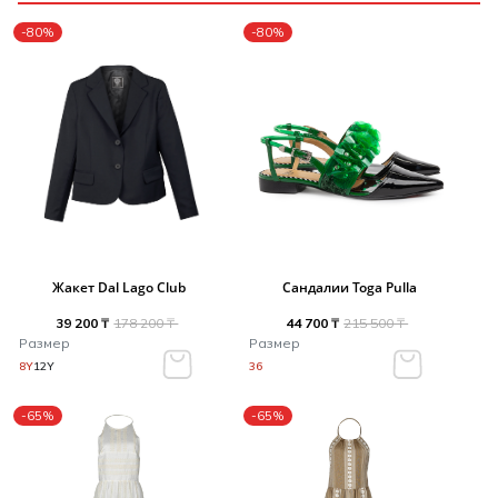
-80%
-80%
Жакет Dal Lago Club
Сандалии Toga Pulla
39 200 ₸
178 200 ₸
44 700 ₸
215 500 ₸
Размер
Размер
8Y
12Y
36
-65%
-65%