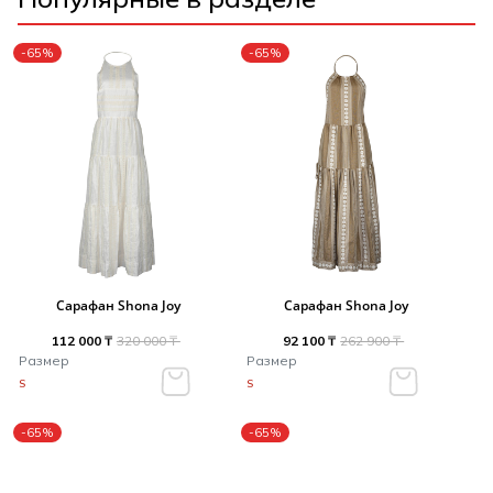
-65%
-65%
Сарафан Shona Joy
Сарафан Shona Joy
112 000 ₸
320 000 ₸
92 100 ₸
262 900 ₸
Размер
Размер
S
S
-65%
-65%