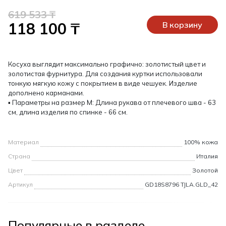
619 533 ₸
118 100 ₸
В корзину
Косуха выглядит максимально графично: золотистый цвет и
золотистая фурнитура. Для создания куртки использовали
тонкую мягкую кожу с покрытием в виде чешуек. Изделие
дополнено карманами.
▪ Параметры на размер М: Длина рукава от плечевого шва - 63
см, длина изделия по спинке - 66 см.
Материал
100% кожа
Страна
Италия
Цвет
Золотой
Артикул
GD18S8796 TJLA.GLD_42
Популярные в разделе