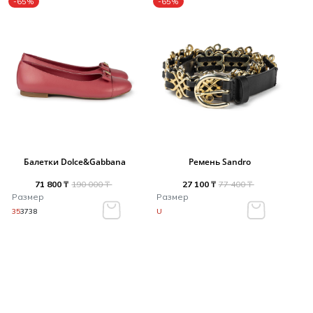
-65%
-65%
Балетки Dolce&Gabbana
Ремень Sandro
71 800 ₸
190 000 ₸
27 100 ₸
77 400 ₸
Размер
Размер
35
37
38
U