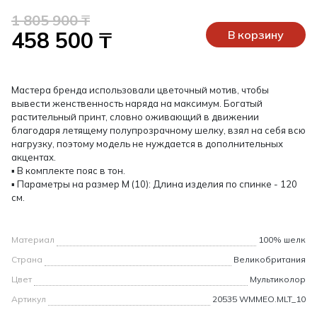
1 805 900 ₸
458 500 ₸
В корзину
Мастера бренда использовали цветочный мотив, чтобы
вывести женственность наряда на максимум. Богатый
растительный принт, словно оживающий в движении
благодаря летящему полупрозрачному шелку, взял на себя всю
нагрузку, поэтому модель не нуждается в дополнительных
акцентах.
▪ В комплекте пояс в тон.
▪ Параметры на размер М (10): Длина изделия по спинке - 120
см.
Материал
100% шелк
Страна
Великобритания
Цвет
Мультиколор
Артикул
20535 WMMEO.MLT_10