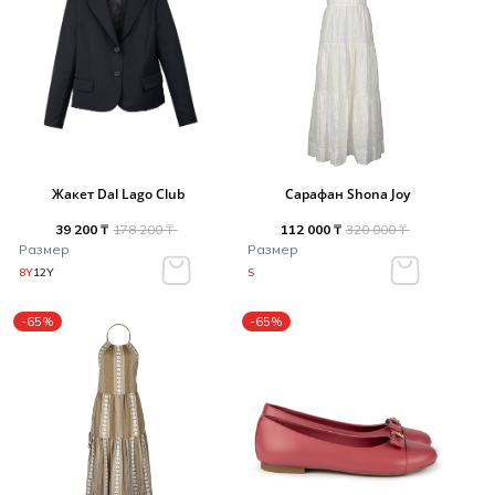
Жакет Dal Lago Club
Сарафан Shona Joy
39 200 ₸
178 200 ₸
112 000 ₸
320 000 ₸
Размер
Размер
8Y
12Y
S
-65%
-65%