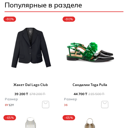
Популярные в разделе
-80%
-80%
Жакет Dal Lago Club
Сандалии Toga Pulla
39 200 ₸
178 200 ₸
44 700 ₸
215 500 ₸
Размер
Размер
8Y
12Y
36
-65%
-65%