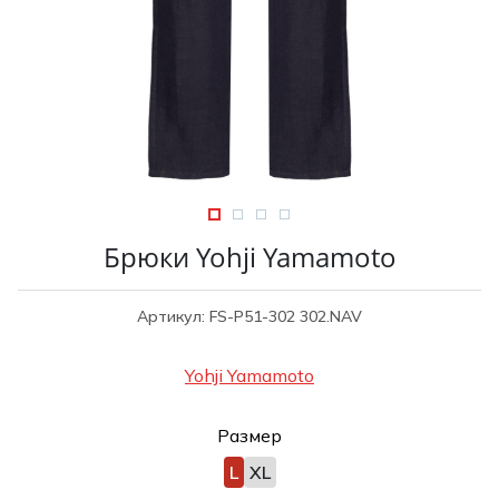
Туники
Рубашки / Блузк
Туфли
Туники
Шорты
Спортивная о
Спортивная о
Футболки / Пол
Топы / Майки
Трикотаж
Трикотаж
Юбка
Шорты
Брюки Yohji Yamamoto
Футболки / Топ
Юбки
Артикул: FS-P51-302 302.NAV
Шорты
Yohji Yamamoto
Размер
L
XL