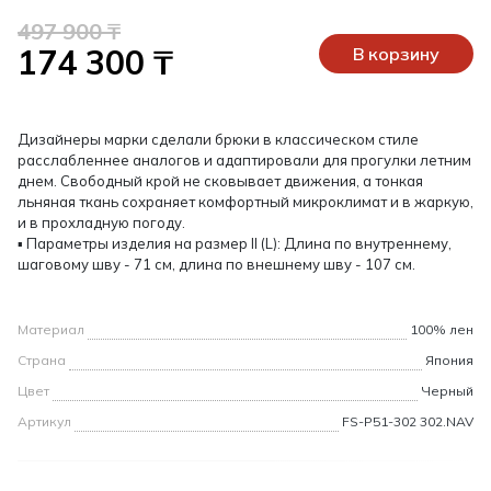
497 900 ₸
174 300 ₸
В корзину
Дизайнеры марки сделали брюки в классическом стиле
расслабленнее аналогов и адаптировали для прогулки летним
днем. Свободный крой не сковывает движения, а тонкая
льняная ткань сохраняет комфортный микроклимат и в жаркую,
и в прохладную погоду.
▪ Параметры изделия на размер II (L): Длина по внутреннему,
шаговому шву - 71 см, длина по внешнему шву - 107 см.
Материал
100% лен
Страна
Япония
Цвет
Черный
Артикул
FS-P51-302 302.NAV