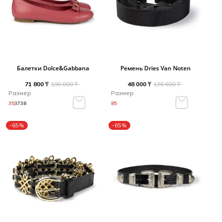
Балетки Dolce&Gabbana
Ремень Dries Van Noten
71 800 ₸
190 000 ₸
48 000 ₸
136 600 ₸
Размер
Размер
35
37
38
85
-65%
-65%