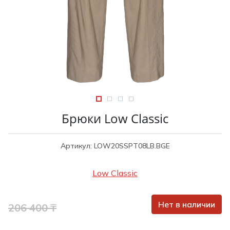
Туники
Рубашки / Блузк
Туфли
Туники
Шорты
Спортивная о
Спортивная о
Футболки / Пол
Топы / Майки
Трикотаж
Трикотаж
Юбка
Шорты
Брюки Low Classic
Футболки / Топ
Юбки
Артикул: LOW20SSPT08LB.BGE
Шорты
Low Classic
Нет в наличии
206 400 ₸