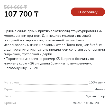
564 666 ₸
107 700 ₸
В корзину
Прямые синие брюки притягивают взгляд структурированным
монохромным принтом. Для пошива модели с высокой
посадкой мастера марки, основанной Гуччио Гуччи,
использовали мягкий шелковый атлас. Такая вещь любит быть
в центре внимания, поэтому предлагаем сочетать ее с черными
пиджаком, футболкой и дерби.
▪ Параметры изделия на размер XS: Ширина брючины по
нижнему краю – 26 см, длина брючины по внутреннему,
шаговому шву - 75 см.
Материал
100% шелк
Страна
Италия
Цвет
Мультиколор
Артикул
494451 ZKP46 5280_38