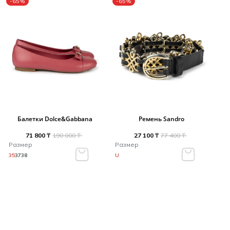
-65%
-65%
Балетки Dolce&Gabbana
Ремень Sandro
71 800 ₸
190 000 ₸
27 100 ₸
77 400 ₸
Размер
Размер
35
37
38
U