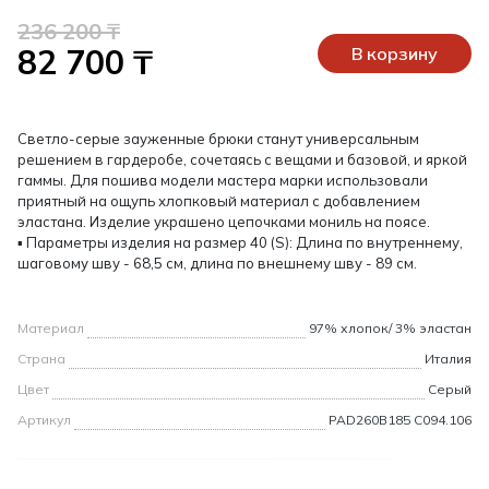
236 200 ₸
82 700 ₸
В корзину
Светло-серые зауженные брюки станут универсальным
решением в гардеробе, сочетаясь с вещами и базовой, и яркой
гаммы. Для пошива модели мастера марки использовали
приятный на ощупь хлопковый материал с добавлением
эластана. Изделие украшено цепочками мониль на поясе.
▪ Параметры изделия на размер 40 (S): Длина по внутреннему,
шаговому шву - 68,5 см, длина по внешнему шву - 89 см.
Материал
97% хлопок/ 3% эластан
Страна
Италия
Цвет
Серый
Артикул
PAD260B185 C094.106