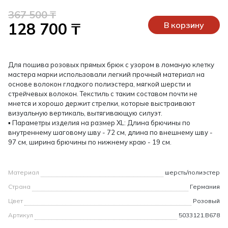
367 500 ₸
128 700 ₸
В корзину
Для пошива розовых прямых брюк с узором в ломаную клетку
мастера марки использовали легкий прочный материал на
основе волокон гладкого полиэстера, мягкой шерсти и
стрейчевых волокон. Текстиль с таким составом почти не
мнется и хорошо держит стрелки, которые выстраивают
визуальную вертикаль, вытягивающую силуэт.
▪ Параметры изделия на размер XL: Длина брючины по
внутреннему шаговому шву - 72 см, длина по внешнему шву -
97 см, ширина брючины по нижнему краю - 19 см.
Материал
шерсть/полиэстер
Страна
Германия
Цвет
Розовый
Артикул
5033121.B678