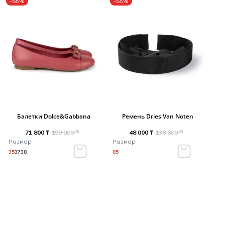
-65%
-65%
Балетки Dolce&Gabbana
Ремень Dries Van Noten
71 800 ₸
190 000 ₸
48 000 ₸
136 600 ₸
Размер
Размер
35
37
38
85