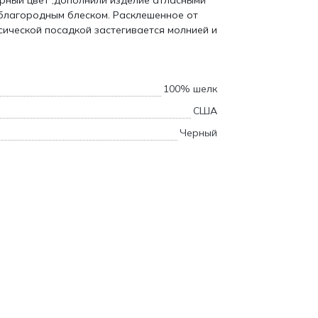
рный цвет ,дополнили изделие атласными
 благородным блеском. Расклешенное от
сической посадкой застегивается молнией и
100% шелк
США
Черный