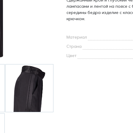
сдержанный крой и глубокий че
и /
лампасами и лентой на поясе с
середины бедра изделие с клас
крючком.
дежда
дежда
о
Материал
Страна
Цвет
ы