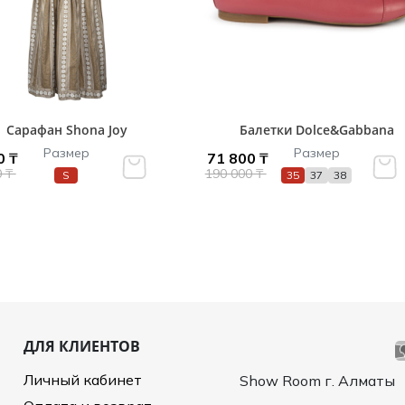
Сарафан Shona Joy
Балетки Dolce&Gabbana
Размер
Размер
0 ₸
71 800 ₸
0 ₸
190 000 ₸
S
35
37
38
ДЛЯ КЛИЕНТОВ
Личный кабинет
Show Room г. Алматы