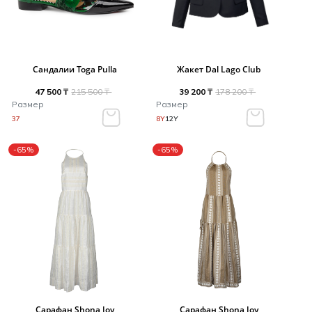
Сандалии Toga Pulla
Жакет Dal Lago Club
47 500 ₸
215 500 ₸
39 200 ₸
178 200 ₸
Размер
Размер
37
8Y
12Y
-65%
-65%
Сарафан Shona Joy
Сарафан Shona Joy