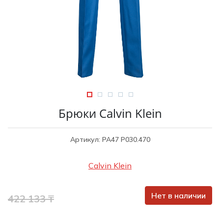
Туники
Рубашки / Блузк
Туфли
Туники
Шорты
Спортивная о
Спортивная о
Футболки / Пол
Топы / Майки
Трикотаж
Трикотаж
Юбка
Шорты
Брюки Calvin Klein
Футболки / Топ
Юбки
Артикул: PA47 P030.470
Шорты
Calvin Klein
Нет в наличии
422 133 ₸