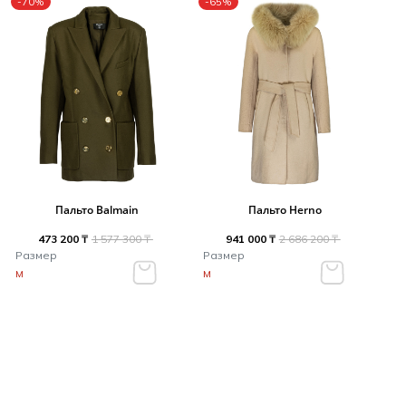
-70%
-65%
Пальто Balmain
Пальто Herno
473 200 ₸
1 577 300 ₸
941 000 ₸
2 686 200 ₸
Размер
Размер
M
M