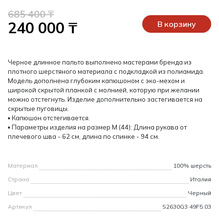
685 400 ₸
240 000 ₸
В корзину
Черное длинное пальто выполнено мастерами бренда из
плотного шерстяного материала с подкладкой из полиамида.
Модель дополнена глубоким капюшоном с эко-мехом и
широкой скрытой планкой с молнией, которую при желании
можно отстегнуть. Изделие дополнительно застегивается на
скрытые пуговицы.
▪ Капюшон отстегивается.
▪ Параметры изделия на размер М (44): Длина рукава от
плечевого шва - 62 см, длина по спинке - 94 см.
Материал
100% шерсть
Страна
Италия
Цвет
Черный
Артикул
S2630G3 49F5.03