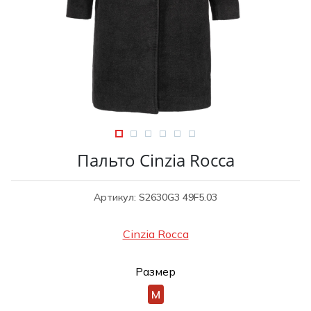
Туники
Рубашки / Блузк
Туфли
Туники
Шорты
Спортивная о
Спортивная о
Футболки / Пол
Топы / Майки
Трикотаж
Трикотаж
Юбка
Шорты
Пальто Cinzia Rocca
Футболки / Топ
Юбки
Артикул: S2630G3 49F5.03
Шорты
Cinzia Rocca
Размер
M