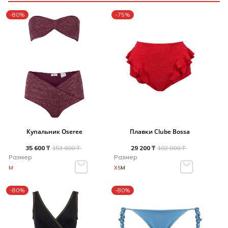
-80%
-75%
Купальник Oseree
Плавки Clube Bossa
35 600 ₸
153 600 ₸
29 200 ₸
102 000 ₸
Размер
Размер
M
XS
M
-80%
-80%