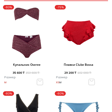
-80%
-75%
Купальник Oseree
Плавки Clube Bossa
35 600 ₸
153 600 ₸
29 200 ₸
102 000 ₸
Размер
Размер
M
XS
M
-80%
-80%