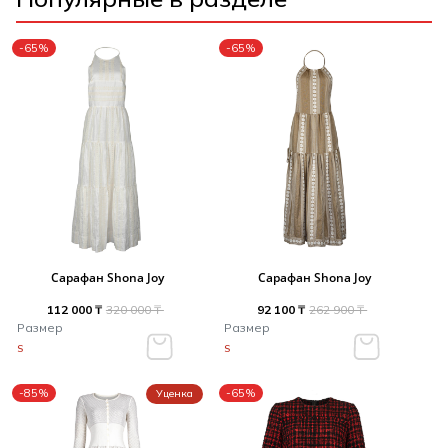
-65%
-65%
Сарафан Shona Joy
Сарафан Shona Joy
112 000 ₸
320 000 ₸
92 100 ₸
262 900 ₸
Размер
Размер
S
S
-85%
-65%
Уценка