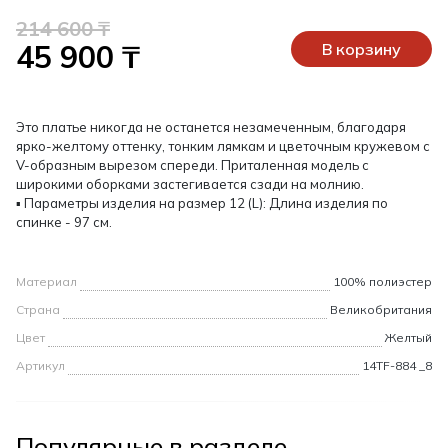
214 600 ₸
45 900 ₸
В корзину
Это платье никогда не останется незамеченным, благодаря
ярко-желтому оттенку, тонким лямкам и цветочным кружевом с
V-образным вырезом спереди. Приталенная модель с
широкими оборками застегивается сзади на молнию.
▪ Параметры изделия на размер 12 (L): Длина изделия по
спинке - 97 см.
Материал
100% полиэстер
Страна
Великобритания
Цвет
Желтый
Артикул
14TF-884 _8
Популярные в разделе