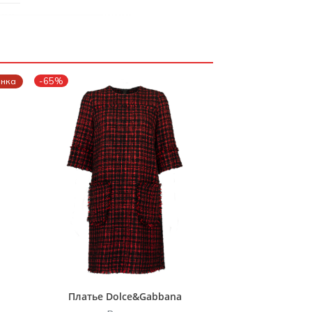
-65%
енка
Платье Dolce&Gabbana