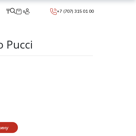
₸
+7 (707) 315 01 00
0
o Pucci
зину