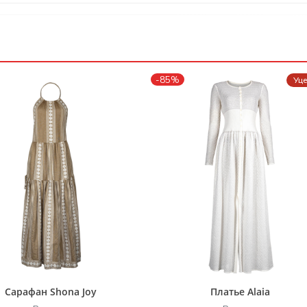
-85%
Уц
Сарафан Shona Joy
Платье Alaia