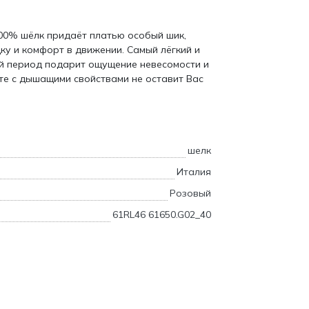
 100% шёлк придаёт платью особый шик,
у и комфорт в движении. Самый лёгкий и
й период подарит ощущение невесомости и
е с дышащими свойствами не оставит Вас
шелк
Италия
Розовый
61RL46 61650.G02_40