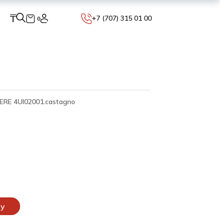
₸
+7 (707) 315 01 00
0
RE 4UI02001.castagno
ну