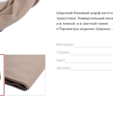
и /
Широкий бежевый шарф изготов
дежда
трикотажа. Универсальный акс
дежда
и в темной, и в светлой гамме.
о
▪ Параметры изделия: Ширина - 3
Материал
Страна
ы
Цвет
Артикул