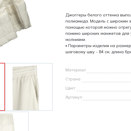
и /
Джоггеры белого оттенка выпо
дежда
полиамида. Модель с широким э
дежда
помощью которой можно отрегу
о
помимо широких манжетов для 
молниями.
▪ Параметры изделия на размер
шаговому шву - 84 см, длина бр
ы
Материал
Страна
Цвет
Артикул