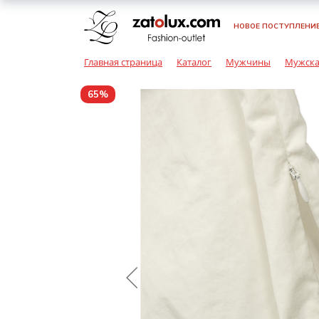
НОВОЕ ПОСТУПЛЕНИ
Женская одежда
Мужская одежда
Детская одежда
Брюки
Балетки / Мока
Головные убор
Брюки
Ботинки
Галстуки / Баб
Брюки
Балетки / Мока
Галстуки / Баб
Главная страница
Каталог
Мужчины
Мужска
Эспадрильи
Эспадрильи
Женская обувь
Мужская обувь
Детская обувь
Верхняя одеж
Ремни / Пояса
Верхняя одеж
Кроссовки / Сл
Головные убор
Верхняя одеж
Головные убор
65%
Босоножки
Кеды
Ботинки
Аксессуары для
Аксессуары для
Аксессуары для
Джинсы
Солнцезащитн
Джинсы
Ремни / Пояса
Джинсы
Перчатки / Ва
женщин
мужчин
детей
Ботильоны
очки
Мокасины /
Кроссовки / Сл
Эспадрильи
Кеды
Комбинезоны
Пиджаки / Кос
Сумки / Чехлы /
Боди / Наборы 
Сумки / Чехлы
Ботинки
Сумка / Чехлы /
Портмоне
Конверты
Портмоне
Сандалии / Тап
Сандалии / Мюл
Жакеты / Жиле
Пляжная одежд
Украшения
Шлепанцы
Кроссовки / Сл
Белье
Украшения
Пиджаки / Кос
Кеды
Украшения
Туфли
Платья / Сара
Шарфы / Платк
Сапоги
Рубашки
Шарфы / Платк
Платья / Сара
Сандалии / Мюл
Шарфы / Перча
Пляжная одежд
Шлепанцы
Туфли
Белье
Спортивная о
Пляжная одежд
Белье
Сапоги
Рубашки / Блузк
Трикотаж