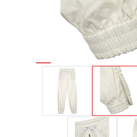
Туники
Рубашки / Блузк
Туфли
Туники
Шорты
Спортивная о
Спортивная о
Футболки / Пол
Топы / Майки
Трикотаж
Трикотаж
Юбка
Шорты
Футболки / Топ
Юбки
Шорты