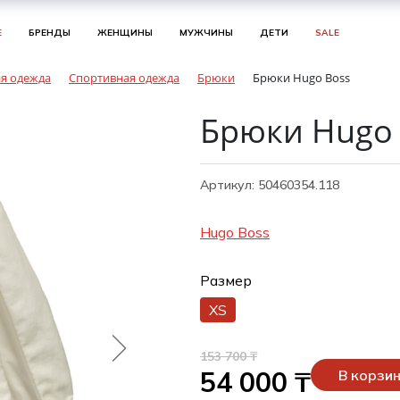
Е
БРЕНДЫ
ЖЕНЩИНЫ
МУЖЧИНЫ
ДЕТИ
SALE
сины /
ы
очки
сины /
очки
Капри
Дубленки / Шубы
Вечерние
Вечерние и коктейльные
Боди / Корсеты/ Сорочки
Блузки
Брюки
Майки / Футболки
Свитер / Водолазка
Джинсовые
Вечерние
Классические
Куртки
Жилет
Плавательные шорты/плавки
Брюки
Свитер / Водолазка
Повседневные
Майки / Футболки
Классические
Куртки
Жилет
Вечерние
Колготки / Носки
Блузки
Брюки
Свитер / Водолазка
Вечерние
Майки / Футболки
Джинсовые
я одежда
Спортивная одежда
Брюки
Брюки Hugo Boss
да
да
ипоны /
ы
да
ы
Классические
Куртки
Жилет
Деловые
Купальники / Туники
Рубашки
Толстовка / Худи / Свитшот
Топы
Кардиган
Повседневные
Джинсовые
Повседневные
Пальто / Плащи
Классические
Толстовка / Худи / Свитшот
Кардиган
Поло
Леггинсы
Пальто / Плащи
Повседневные
Повседневные
Купальники / Туники
Рубашки
Толстовка / Худи / Свитшот
Кардиган
Джинсовые
Поло
Повседневные
Брюки Hugo 
ые
режки
Леггинсы
Пальто / Плащи
Повседневные
Повседневные
Трусики / Шортики
Туники
Классические
Пуховики / Жилет
Повседневные
Повседневные
Пуховики / Жилет
Плавательные шорты / Плавки
Туники
Классические
Топы
ипоны /
Артикул: 50460354.118
тюмы
/
Повседневные
Пуховики / Жилет
Чулки / Колготки / Носки
Повседневные
Сорочки / Майки / Пижамы
Повседневные
Hugo Boss
очки
и /
ты
а /
Трусики
ипоны /
тюмы
Размер
фаны
и
и
фаны
XS
и /
тки
а /
дежда
а /
153 700 ₸
54 000 ₸
В корзи
и /