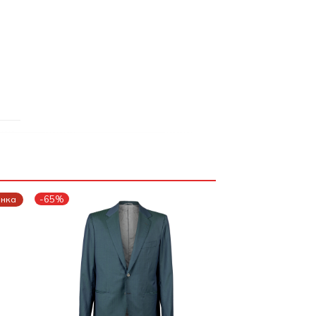
-65%
енка