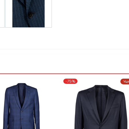
-75%
Уц