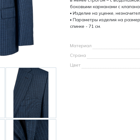
в менее строгом – с водолазкой
и /
боковыми карманами с клапанам
▪ Изделие на уценке, незначит
▪ Параметры изделия на размер 
дежда
спинке - 71 см.
дежда
о
Материал
Страна
Цвет
ы