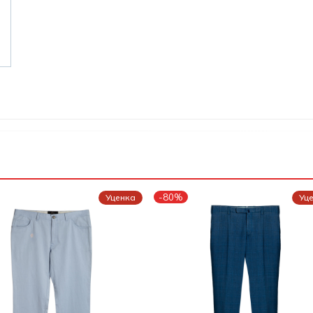
-80%
Уценка
Уц