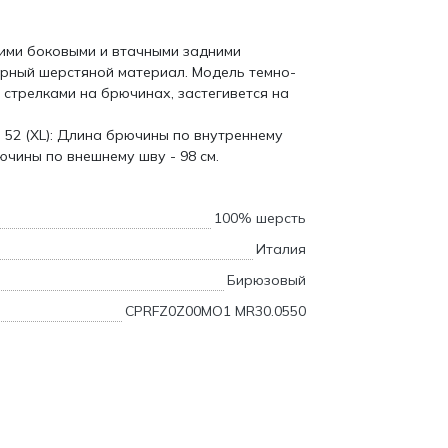
кими боковыми и втачными задними
рный шерстяной материал. Модель темно-
стрелками на брючинах, застегивется на
 52 (XL): Длина брючины по внутреннему
ючины по внешнему шву - 98 см.
100% шерсть
Италия
Бирюзовый
CPRFZ0Z00MO1 MR30.0550