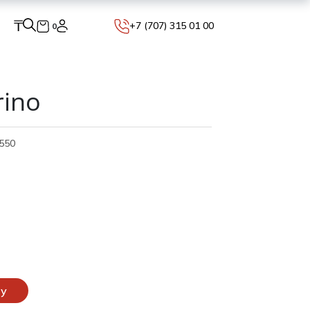
₸
+7 (707) 315 01 00
0
rino
550
ну