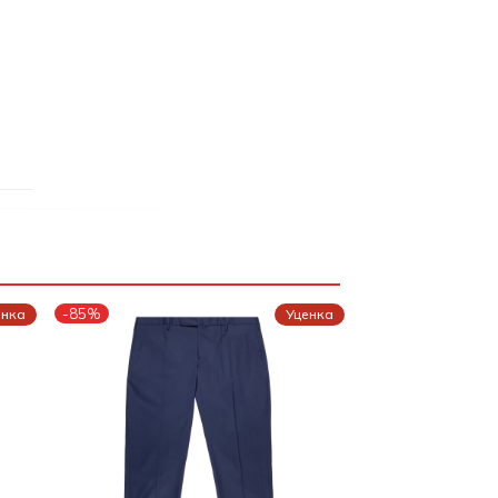
-85%
енка
Уценка