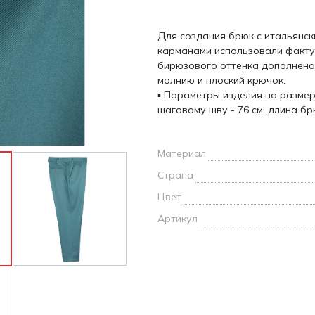
и /
Для создания брюк с итальянс
дежда
карманами использовали факту
дежда
бирюзового оттенка дополнена 
о
молнию и плоский крючок.
▪ Параметры изделия на размер
шаговому шву - 76 см, длина бр
Материал
ы
Страна
Цвет
Артикул