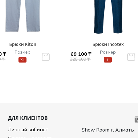
Брюки Kiton
Брюки Incotex
Размер
Размер
0 ₸
69 100 ₸
0 ₸
328 600 ₸
XL
L
ДЛЯ КЛИЕНТОВ
Личный кабинет
Show Room г. Алматы