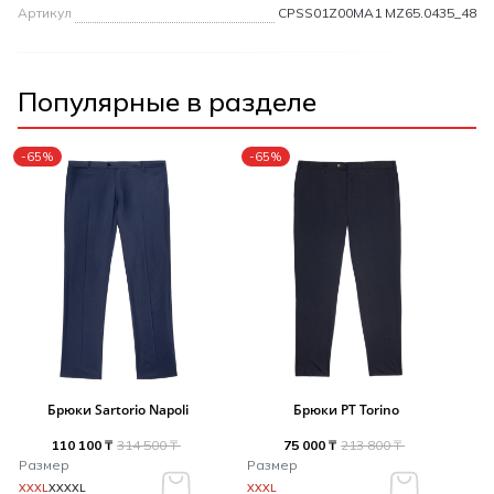
Артикул
CPSS01Z00MA1 MZ65.0435_48
Популярные в разделе
-65%
-65%
Брюки Sartorio Napoli
Брюки PT Torino
110 100 ₸
314 500 ₸
75 000 ₸
213 800 ₸
Размер
Размер
XXXL
XXXXL
XXXL