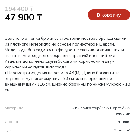
194 400 ₸
47 900 ₸
В корзину
Зеленого оттенка брюки со стрелками мастера бренда сшили
из плотного материала на основе полиэстера и шерсти.
Модель удобно садится по фигуре, не сковывая движения, и
почти не мнется, долго сохраняя опрятный внешний вид.
Изделие дополнено двумя боковыми карманами и двумя
карманами на пуговицах сзади.
▪ Параметры изделия на размер 48 (М): Длина брючины по
внутреннему шаговому шву - 93 см, длина брючины по
внешнему шву - 118 см, ширина брючины по нижнему краю - 18
см.
Материал
54% полиэстер/ 44% шерсть/ 2%
эластан
Страна
Италия
Цвет
Зеленый