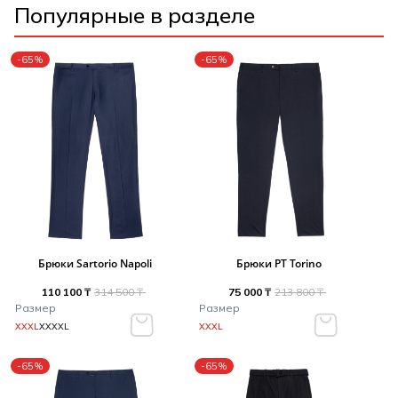
Популярные в разделе
-65%
-65%
Брюки Sartorio Napoli
Брюки PT Torino
110 100 ₸
314 500 ₸
75 000 ₸
213 800 ₸
Размер
Размер
XXXL
XXXXL
XXXL
-65%
-65%