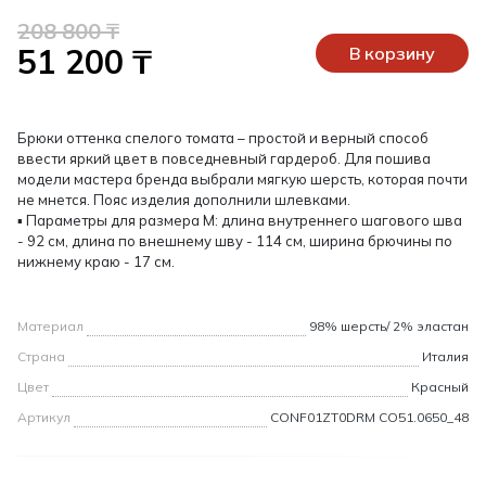
208 800 ₸
51 200 ₸
В корзину
Брюки оттенка спелого томата – простой и верный способ
ввести яркий цвет в повседневный гардероб. Для пошива
модели мастера бренда выбрали мягкую шерсть, которая почти
не мнется. Пояс изделия дополнили шлевками.
▪ Параметры для размера М: длина внутреннего шагового шва
- 92 см, длина по внешнему шву - 114 см, ширина брючины по
нижнему краю - 17 см.
Материал
98% шерсть/ 2% эластан
Страна
Италия
Цвет
Красный
Артикул
CONF01ZT0DRM CO51.0650_48