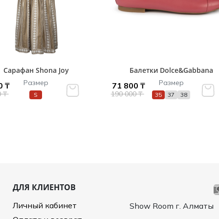
Сарафан Shona Joy
Балетки Dolce&Gabbana
Размер
Размер
0 ₸
71 800 ₸
0 ₸
190 000 ₸
S
35
37
38
ДЛЯ КЛИЕНТОВ
Личный кабинет
Show Room г. Алматы