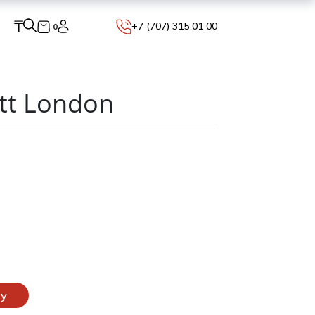
₸
+7 (707) 315 01 00
0
tt London
ну