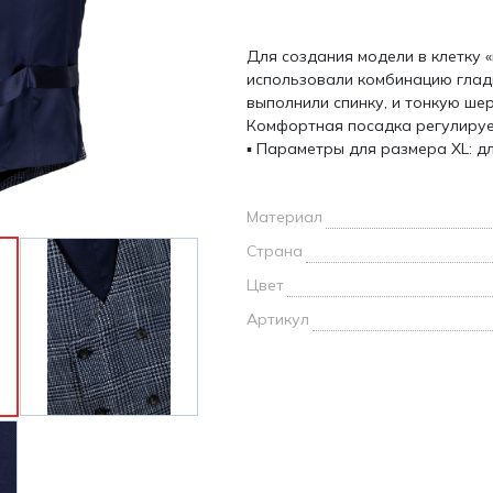
и /
Для создания модели в клетку 
дежда
использовали комбинацию глад
дежда
выполнили спинку, и тонкую ше
о
Комфортная посадка регулируе
▪ Параметры для размера XL: дл
Материал
Страна
ы
Цвет
Артикул