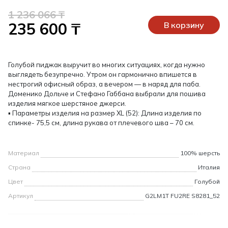
1 236 066 ₸
235 600 ₸
В корзину
Голубой пиджак выручит во многих ситуациях, когда нужно
выглядеть безупречно. Утром он гармонично впишется в
нестрогий офисный образ, а вечером — в наряд для паба.
Доменико Дольче и Стефано Габбана выбрали для пошива
изделия мягкое шерстяное джерси.
▪ Параметры изделия на размер XL (52): Длина изделия по
спинке- 75,5 см, длина рукава от плечевого шва – 70 см.
Материал
100% шерсть
Страна
Италия
Цвет
Голубой
Артикул
G2LM1T FU2RE S8281_52