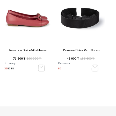
Балетки Dolce&Gabbana
Ремень Dries Van Noten
71 800 ₸
190 000 ₸
48 000 ₸
136 600 ₸
Размер
Размер
35
37
38
85