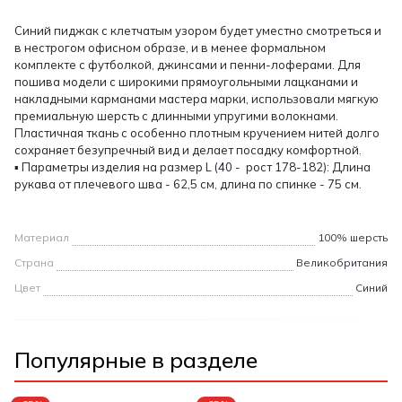
Синий пиджак с клетчатым узором будет уместно смотреться и
в нестрогом офисном образе, и в менее формальном
комплекте с футболкой, джинсами и пенни-лоферами. Для
пошива модели с широкими прямоугольными лацканами и
накладными карманами мастера марки, использовали мягкую
премиальную шерсть с длинными упругими волокнами.
Пластичная ткань с особенно плотным кручением нитей долго
сохраняет безупречный вид и делает посадку комфортной.
▪ Параметры изделия на размер L (40 - рост 178-182): Длина
рукава от плечевого шва - 62,5 см, длина по спинке - 75 см.
Материал
100% шерсть
Страна
Великобритания
Цвет
Синий
Популярные в разделе