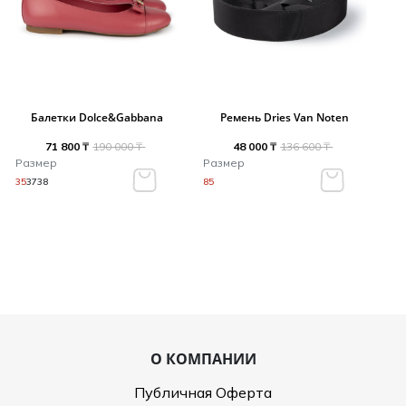
Балетки Dolce&Gabbana
Ремень Dries Van Noten
71 800 ₸
190 000 ₸
48 000 ₸
136 600 ₸
Размер
Размер
35
37
38
85
О КОМПАНИИ
Публичная Оферта