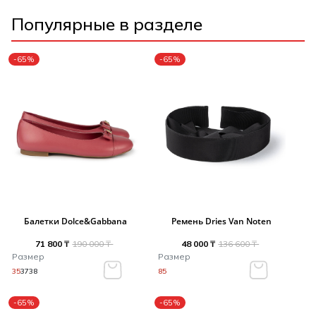
Популярные в разделе
-65%
-65%
Балетки Dolce&Gabbana
Ремень Dries Van Noten
71 800 ₸
190 000 ₸
48 000 ₸
136 600 ₸
Размер
Размер
35
37
38
85
-65%
-65%