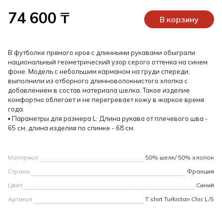
74 600 ₸
В корзину
В футболке прямого кроя с длинными рукавами обыграли
национальный геометрический узор серого оттенка на синем
фоне. Модель с небольшим карманом на груди спереди,
выполнили из отборного длинноволокнистого хлопка с
добавлением в состав материала шелка. Такое изделие
комфортно облегает и не перегревает кожу в жаркое время
года.
▪ Параметры для размера L: Длина рукава от плечевого шва -
65 см, длина изделия по спинке - 68 см.
Материал
50% шелк/ 50% хлопок
Страна
Франция
Цвет
Синий
Артикул
T shirt Turkistan Chic L/S