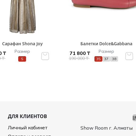
Сарафан Shona Joy
Балетки Dolce&Gabbana
Размер
Размер
0 ₸
71 800 ₸
0 ₸
190 000 ₸
S
35
37
38
ДЛЯ КЛИЕНТОВ
Личный кабинет
Show Room г. Алматы