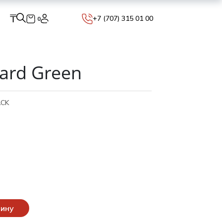
₸
+7 (707) 315 01 00
0
ard Green
ACK
зину