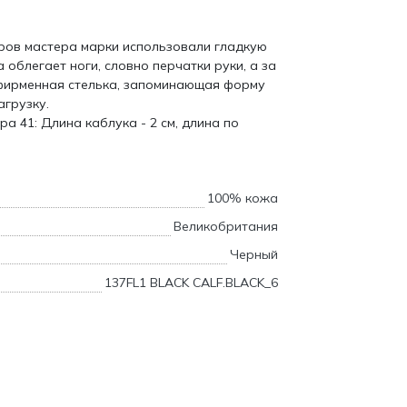
ров мастера марки использовали гладкую
 облегает ноги, словно перчатки руки, а за
фирменная стелька, запоминающая форму
грузку.
а 41: Длина каблука - 2 см, длина по
100% кожа
Великобритания
Черный
137FL1 BLACK CALF.BLACK_6