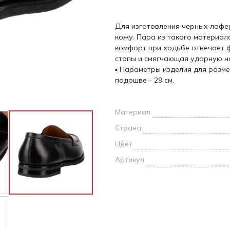
и /
Для изготовления черных лофе
дежда
кожу. Пара из такого материала
дежда
комфорт при ходьбе отвечает 
о
стопы и смягчающая ударную на
▪ Параметры изделия для размер
подошве - 29 см.
Материал
ы
Страна
Цвет
Артикул