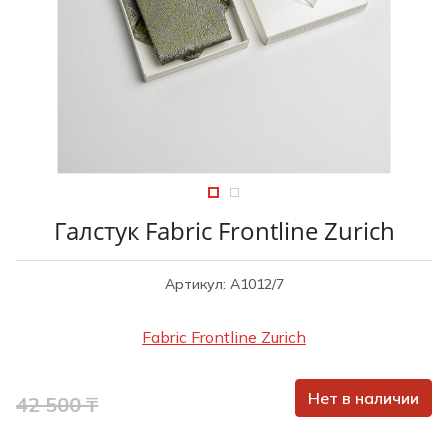
Туники
Рубашки / Блузк
Туфли
Туники
Шорты
Спортивная о
Спортивная о
Футболки / Пол
Топы / Майки
Трикотаж
Трикотаж
Юбка
Шорты
Галстук Fabric Frontline Zurich
Футболки / Топ
Юбки
Артикул: A1012/7
Шорты
Fabric Frontline Zurich
Нет в наличии
42 500 ₸