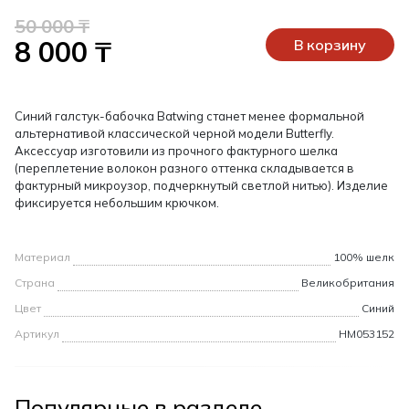
50 000 ₸
8 000 ₸
В корзину
Синий галстук-бабочка Batwing станет менее формальной
альтернативой классической черной модели Butterfly.
Аксессуар изготовили из прочного фактурного шелка
(переплетение волокон разного оттенка складывается в
фактурный микроузор, подчеркнутый светлой нитью). Изделие
фиксируется небольшим крючком.
Материал
100% шелк
Страна
Великобритания
Цвет
Синий
Артикул
HM053152
Популярные в разделе