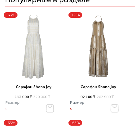
-65%
-65%
Сарафан Shona Joy
Сарафан Shona Joy
112 000 ₸
320 000 ₸
92 100 ₸
262 900 ₸
Размер
Размер
S
S
-65%
-65%