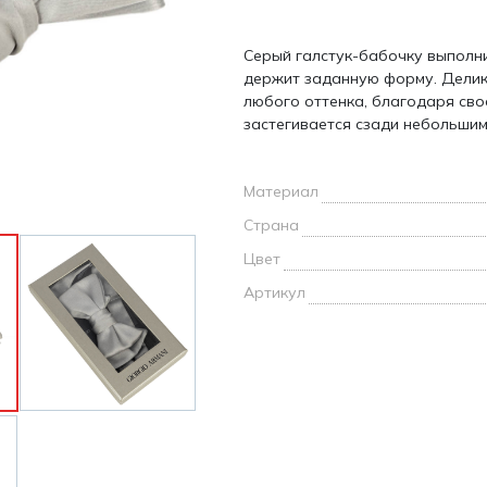
и /
Серый галстук-бабочку выполн
дежда
держит заданную форму. Делик
дежда
любого оттенка, благодаря сво
о
застегивается сзади небольшим
Материал
Страна
ы
Цвет
Артикул