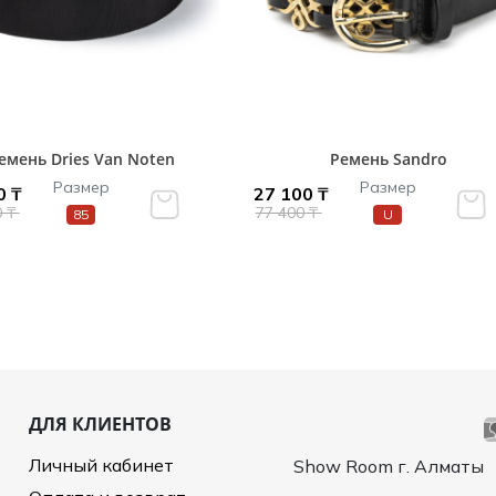
емень Dries Van Noten
Ремень Sandro
Размер
Размер
0 ₸
27 100 ₸
0 ₸
77 400 ₸
85
U
ДЛЯ КЛИЕНТОВ
Личный кабинет
Show Room г. Алматы