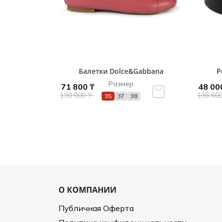
Балетки Dolce&Gabbana
Р
Размер
71 800 ₸
48 00
190 000 ₸
136 60
35
37
38
О КОМПАНИИ
Публичная Оферта