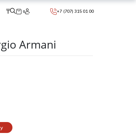
₸
+7 (707) 315 01 00
0
gio Armani
ну