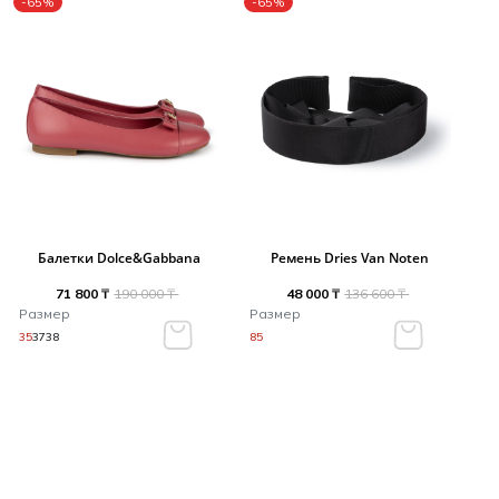
-65%
-65%
Балетки Dolce&Gabbana
Ремень Dries Van Noten
71 800 ₸
190 000 ₸
48 000 ₸
136 600 ₸
Размер
Размер
35
37
38
85