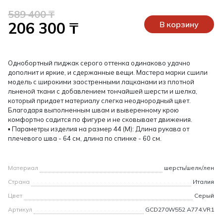
589 400 ₸
206 300 ₸
В корзину
Однобортный пиджак серого оттенка одинаково удачно
дополнит и яркие, и сдержанные вещи. Мастера марки сшили
модель с широкими заостренными лацканами из плотной
льненой ткани с добавлением тончайшей шерсти и шелка,
который придает материалу слегка неоднородный цвет.
Благодаря выполненным швам и выверенному крою
комфортно садится по фигуре и не сковывает движения.
▪ Параметры изделия на размер 44 (М): Длина рукава от
плечевого шва - 64 см, длина по спинке - 60 см.
Материал
шерсть/шелк/лен
Страна
Италия
Цвет
Серый
Артикул
GCD270W552 A774.VR1