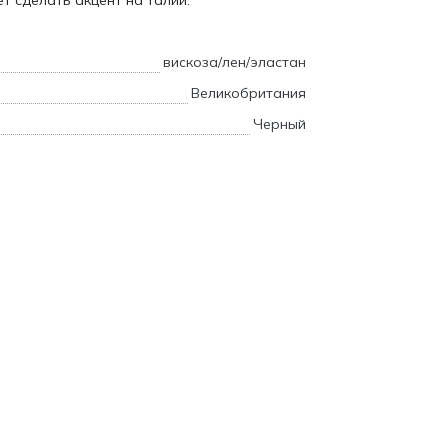
т сделать акцент на талии.
вискоза/лен/эластан
Великобритания
Черный