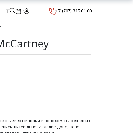
₸
+7 (707) 315 01 00
0
y
McCartney
ренными лацканами и запахом, выполнен из
лением нитей льна. Изделие дополнено