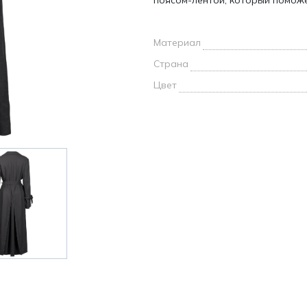
поясом-лентой, который поможе
и /
Материал
дежда
дежда
Страна
о
Цвет
ы