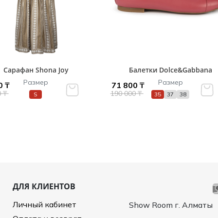
Сарафан Shona Joy
Балетки Dolce&Gabbana
Размер
Размер
0 ₸
71 800 ₸
0 ₸
190 000 ₸
S
35
37
38
ДЛЯ КЛИЕНТОВ
Личный кабинет
Show Room г. Алматы