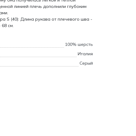
му она получилась легкой и теплой
енной линией плечь дополнили глубоким
ами.
а S (40): Длина рукава от плечевого шва -
 68 см.
100% шерсть
Италия
Серый