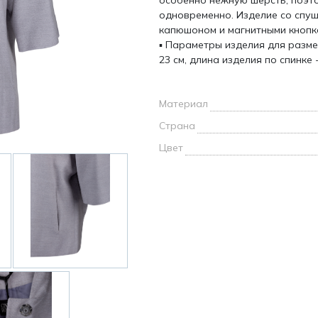
особенно нежную шерсть, поэто
и /
одновременно. Изделие со спущ
капюшоном и магнитными кнопк
▪ Параметры изделия для размер
дежда
23 см, длина изделия по спинке -
дежда
о
Материал
Страна
Цвет
ы