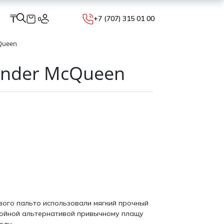
₸
+7 (707) 315 01 00
0
Queen
ander McQueen
вого пальто использовали мягкий прочный
стойной альтернативой привычному плащу