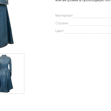
или ветровке в прохладную пог
и /
Материал
дежда
дежда
Страна
о
Цвет
ы