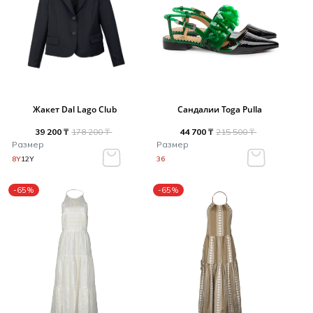
Жакет Dal Lago Club
Сандалии Toga Pulla
39 200 ₸
178 200 ₸
44 700 ₸
215 500 ₸
Размер
Размер
8Y
12Y
36
-65%
-65%