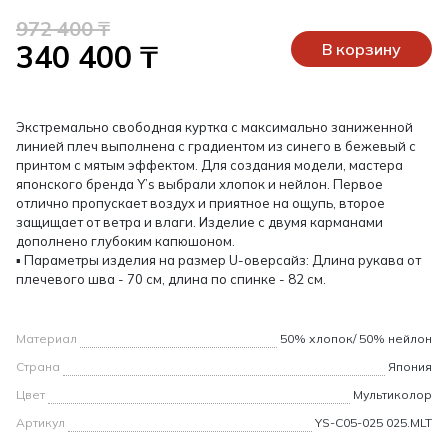
972 400 ₸
340 400 ₸
В корзину
Экстремально свободная куртка с максимально заниженной
линией плеч выполнена с градиентом из синего в бежевый с
принтом с мятым эффектом. Для создания модели, мастера
японского бренда Y’s выбрали хлопок и нейлон. Первое
отлично пропускает воздух и приятное на ощупь, второе
защищает от ветра и влаги. Изделие с двумя карманами
дополнено глубоким капюшоном.
▪ Параметры изделия на размер U-оверсайз: Длина рукава от
плечевого шва - 70 см, длина по спинке - 82 см.
Материал
50% хлопок/ 50% нейлон
Страна
Япония
Цвет
Мультиколор
Артикул
YS-C05-025 025.MLT