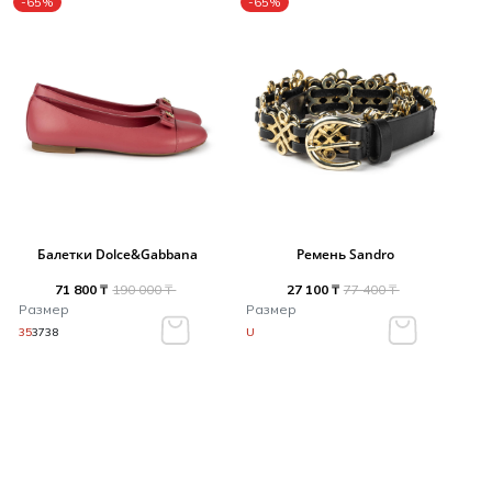
-65%
-65%
Балетки Dolce&Gabbana
Ремень Sandro
71 800 ₸
190 000 ₸
27 100 ₸
77 400 ₸
Размер
Размер
35
37
38
U