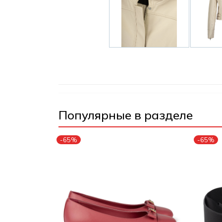
Популярные в разделе
-65%
-65%