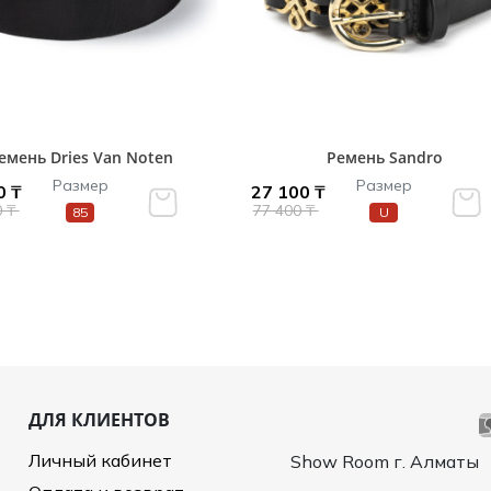
емень Dries Van Noten
Ремень Sandro
Размер
Размер
0 ₸
27 100 ₸
0 ₸
77 400 ₸
85
U
ДЛЯ КЛИЕНТОВ
Личный кабинет
Show Room г. Алматы