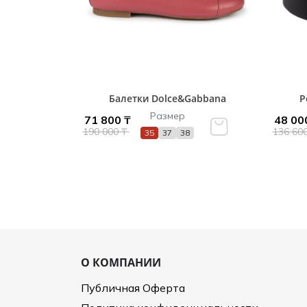
Балетки Dolce&Gabbana
Р
Размер
71 800 ₸
48 00
190 000 ₸
136 60
35
37
38
О КОМПАНИИ
Публичная Оферта