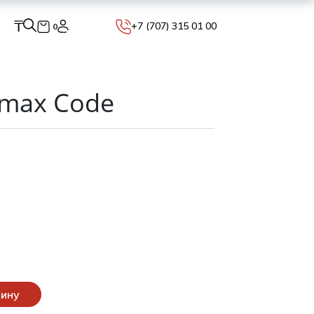
₸
+7 (707) 315 01 00
0
tmax Code
зину