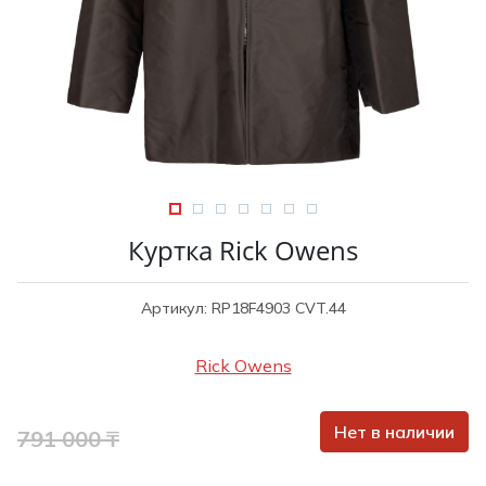
Туники
Рубашки / Блузк
Туфли
Туники
Шорты
Спортивная о
Спортивная о
Футболки / Пол
Топы / Майки
Трикотаж
Трикотаж
Юбка
Шорты
Куртка Rick Owens
Футболки / Топ
Юбки
Артикул: RP18F4903 CVT.44
Шорты
Rick Owens
Нет в наличии
791 000 ₸