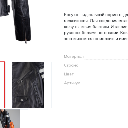
и /
Косуха – идеальный вариант д
дежда
межсезонья. Для создания мод
дежда
кожу с легким блеском. Издели
о
рукавах белыми вставками. Как
застегивается на молнию и име
Материал
Страна
ы
Цвет
Артикул