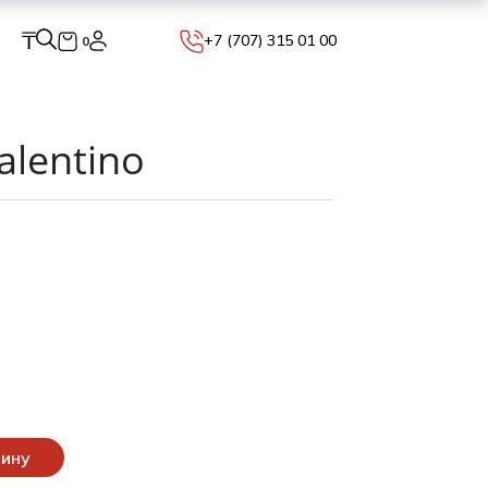
₸
+7 (707) 315 01 00
0
alentino
зину