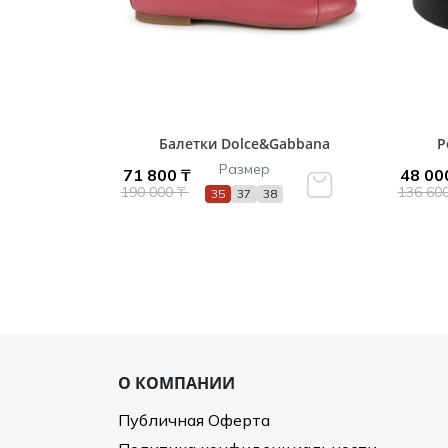
Балетки Dolce&Gabbana
Р
Размер
71 800 ₸
48 00
190 000 ₸
136 60
35
37
38
О КОМПАНИИ
Публичная Оферта