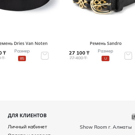
емень Dries Van Noten
Ремень Sandro
Размер
Размер
0 ₸
27 100 ₸
0 ₸
77 400 ₸
85
U
ДЛЯ КЛИЕНТОВ
Личный кабинет
Show Room г. Алматы