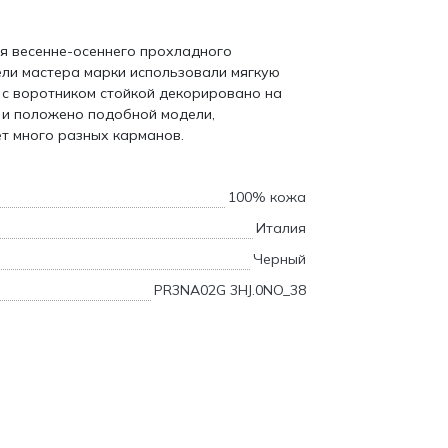
ля весенне-осеннего прохладного
ели мастера марки использовали мягкую
е с воротником стойкой декорировано на
 и положено подобной модели,
ет много разных карманов.
100% кожа
Италия
Черный
PR3NA02G 3HJ.0NO_38