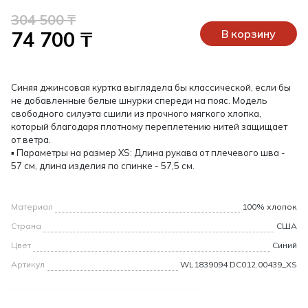
304 500 ₸
74 700 ₸
В корзину
Синяя джинсовая куртка выглядела бы классической, если бы
не добавленные белые шнурки спереди на пояс. Модель
свободного силуэта сшили из прочного мягкого хлопка,
который благодаря плотному переплетению нитей защищает
от ветра.
▪ Параметры на размер XS: Длина рукава от плечевого шва -
57 см, длина изделия по спинке - 57,5 см.
Материал
100% хлопок
Страна
США
Цвет
Синий
Артикул
WL1839094 DC012.00439_XS