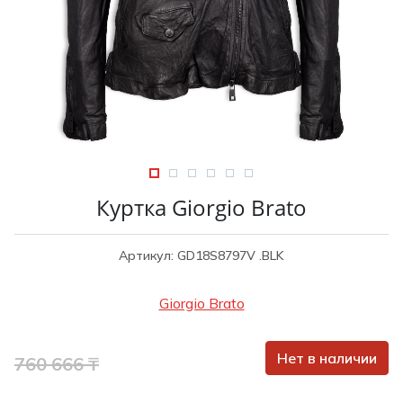
Туники
Рубашки / Блузк
Туфли
Туники
Шорты
Спортивная о
Спортивная о
Футболки / Пол
Топы / Майки
Трикотаж
Трикотаж
Юбка
Шорты
Куртка Giorgio Brato
Футболки / Топ
Юбки
Артикул: GD18S8797V .BLK
Шорты
Giorgio Brato
Нет в наличии
760 666 ₸