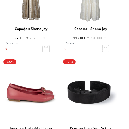
Сарафан Shona Joy
Сарафан Shona Joy
92 100 ₸
262 900 ₸
112 000 ₸
320 000 ₸
Размер
Размер
S
S
-65%
-65%
Балетки Dolce&Gabbana
Ремень Dries Van Noten